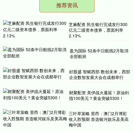
推荐资讯
芝麻配资 民生银行完成发行300
亿元二级资本债券，票面利率
2.13%
盈为国际 52条中日航线2月取消
全部航班
好股盛 智赋西部·数创未来，西部
企业数智发展大会在成都举行
财聚配资 美伊战火蔓延！原油剑
指100美元？黄金突破5300！
三叶草策略 里昂：澳门2月博彩
收入胜预期 首选银河娱乐及美高
梅中国