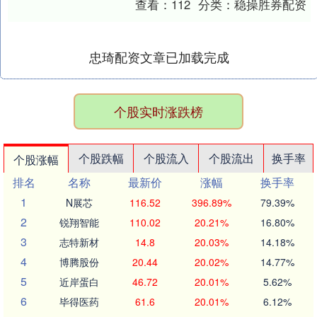
查看：
112
分类：
稳操胜券配资
上10....
忠琦配资文章已加载完成
个股实时涨跌榜
个股跌幅
个股流入
个股流出
换手率
个股涨幅
排名
名称
最新价
涨幅
换手率
1
N展芯
116.52
396.89%
79.39%
2
锐翔智能
110.02
20.21%
16.80%
3
志特新材
14.8
20.03%
14.18%
4
博腾股份
20.44
20.02%
14.77%
5
近岸蛋白
46.72
20.01%
5.62%
6
毕得医药
61.6
20.01%
6.12%