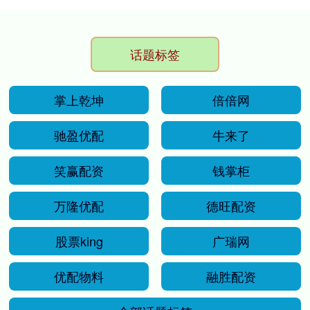
话题标签
掌上乾坤
倍倍网
驰盈优配
牛来了
笑赢配资
钱掌柜
万隆优配
德旺配资
股票king
广瑞网
优配物料
融胜配资