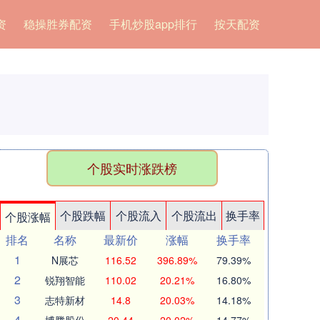
资
稳操胜券配资
手机炒股app排行
按天配资
个股实时涨跌榜
个股跌幅
个股流入
个股流出
换手率
个股涨幅
排名
名称
最新价
涨幅
换手率
1
N展芯
116.52
396.89%
79.39%
2
锐翔智能
110.02
20.21%
16.80%
3
志特新材
14.8
20.03%
14.18%
4