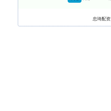
忠琦配资
深证成指
14311.01
.68
1.02%
200.89
1