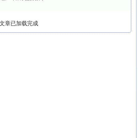
文章已加载完成
沪深300
4694.44
.42%
43.13
0.93%