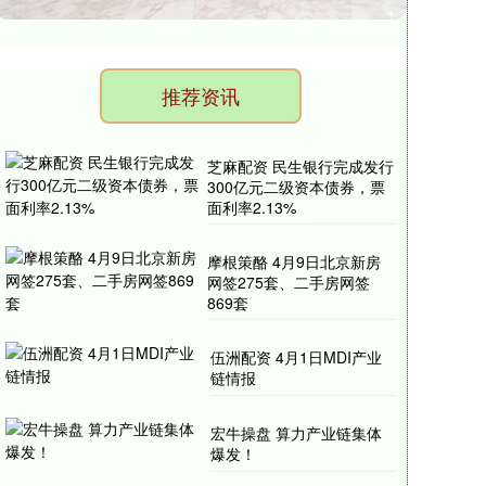
推荐资讯
芝麻配资 民生银行完成发行
300亿元二级资本债券，票
面利率2.13%
摩根策酪 4月9日北京新房
网签275套、二手房网签
869套
伍洲配资 4月1日MDI产业
链情报
宏牛操盘 算力产业链集体
爆发！