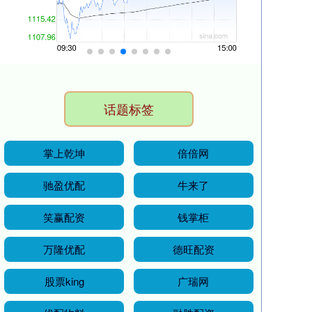
话题标签
掌上乾坤
倍倍网
驰盈优配
牛来了
笑赢配资
钱掌柜
万隆优配
德旺配资
股票king
广瑞网