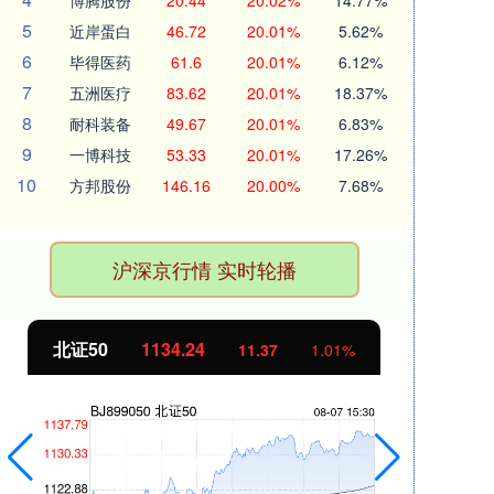
博腾股份
20.44
20.02%
14.77%
5
近岸蛋白
46.72
20.01%
5.62%
6
毕得医药
61.6
20.01%
6.12%
7
五洲医疗
83.62
20.01%
18.37%
8
耐科装备
49.67
20.01%
6.83%
9
一博科技
53.33
20.01%
17.26%
10
方邦股份
146.16
20.00%
7.68%
沪深京行情 实时轮播
北证50
1134.24
创
11.37
1.01%