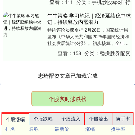
查看：
111
分类：
手机炒股app排行
进行全面....
牛牛策略 学习笔记｜经济延续稳中求
进，持续释放内需潜力
特约评论员熊夏柠 2月28日，国家统计局
发布《中华人民共和国2025年国民经济和
社会发展统计公报》。初步核算，全年国
内生产总值1401879亿元，比上年增长5.....
查看：
158
分类：
稳操胜券配资
忠琦配资文章已加载完成
个股实时涨跌榜
个股跌幅
个股流入
个股流出
换手率
个股涨幅
排名
名称
最新价
涨幅
换手率