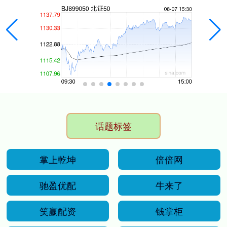
话题标签
掌上乾坤
倍倍网
驰盈优配
牛来了
笑赢配资
钱掌柜