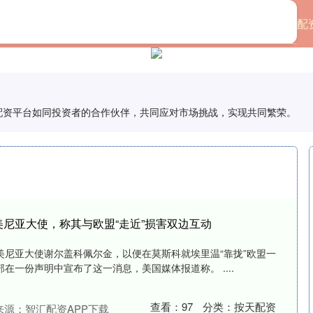
首页
忠琦配
股票配资平台如同投资者的合作伙伴，共同应对市场挑战，实现共同繁荣。
美尼亚大使，称其与欧盟“走近”损害双边互动
美尼亚大使谢尔盖科佩尔金，以便在莫斯科就埃里温“靠拢”欧盟一
部在一份声明中宣布了这一消息，美国媒体报道称。 ....
查看：
97
分类：
按天配资
来源：智汇配资APP下载