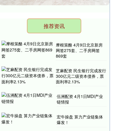
推荐资讯
摩根策酪 4月9日北京新房
网签275套、二手房网签
869套
芝麻配资 民生银行完成发行
300亿元二级资本债券，票
面利率2.13%
伍洲配资 4月1日MDI产业
链情报
宏牛操盘 算力产业链集体
爆发！