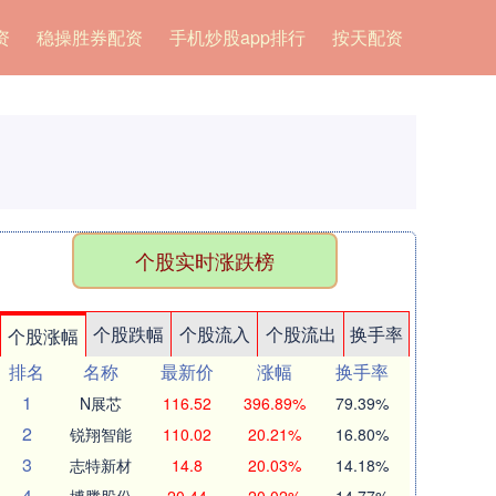
资
稳操胜券配资
手机炒股app排行
按天配资
个股实时涨跌榜
个股跌幅
个股流入
个股流出
换手率
个股涨幅
排名
名称
最新价
涨幅
换手率
1
N展芯
116.52
396.89%
79.39%
2
锐翔智能
110.02
20.21%
16.80%
3
志特新材
14.8
20.03%
14.18%
4