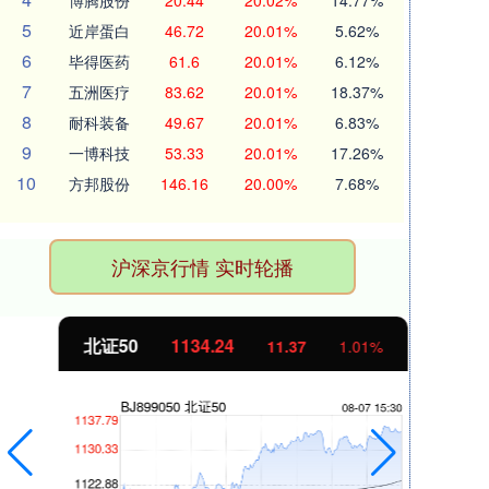
博腾股份
20.44
20.02%
14.77%
5
近岸蛋白
46.72
20.01%
5.62%
6
毕得医药
61.6
20.01%
6.12%
7
五洲医疗
83.62
20.01%
18.37%
8
耐科装备
49.67
20.01%
6.83%
9
一博科技
53.33
20.01%
17.26%
10
方邦股份
146.16
20.00%
7.68%
沪深京行情 实时轮播
北证50
1134.24
创
11.37
1.01%