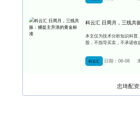
科云汇 日周月，三线共
本文仅为技术分析知识科普
股，不指导买卖，不承诺收益
日期：06-08
科云汇
忠琦配资
深证成指
14311.01
.68
1.02%
200.89
1