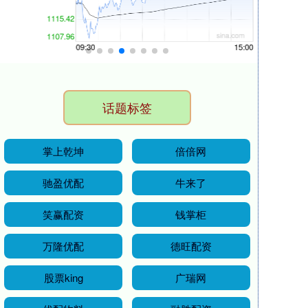
话题标签
掌上乾坤
倍倍网
驰盈优配
牛来了
笑赢配资
钱掌柜
万隆优配
德旺配资
股票king
广瑞网