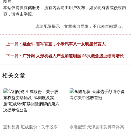
图片
本站仅提供存储服务，所有内容均由用户发布，如发现有害或侵权内
容，请点击举报。
忠琦配资提示：文章来自网络，不代表本站观点。
上一篇：
融金牛 雷军官宣，小米汽车又一女明星代言人
下一篇：
广升网 人形机器人产业加速崛起 26只概念股业绩高增长
相关文章
宝利配资 汇成股份：关于股东
永隆配资 天津选手彭博夺得高