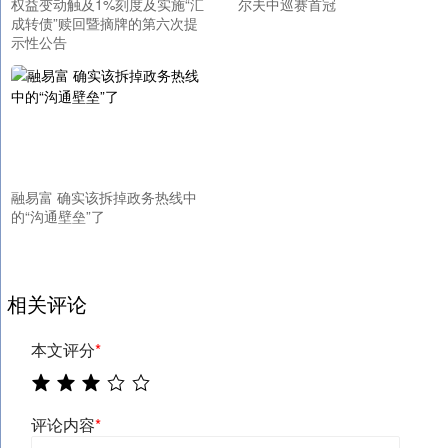
权益变动触及1%刻度及实施“汇
尔夫中巡赛首冠
成转债”赎回暨摘牌的第六次提
示性公告
融易富 确实该拆掉政务热线中
的“沟通壁垒”了
相关评论
本文评分
*
评论内容
*