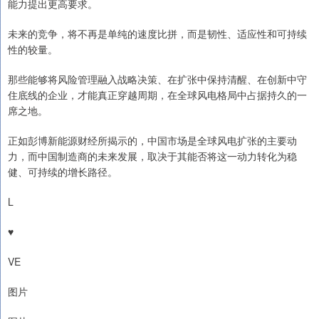
能力提出更高要求。
未来的竞争，将不再是单纯的速度比拼，而是韧性、适应性和可持续
性的较量。
那些能够将风险管理融入战略决策、在扩张中保持清醒、在创新中守
住底线的企业，才能真正穿越周期，在全球风电格局中占据持久的一
席之地。
正如彭博新能源财经所揭示的，中国市场是全球风电扩张的主要动
力，而中国制造商的未来发展，取决于其能否将这一动力转化为稳
健、可持续的增长路径。
L
♥
VE
图片