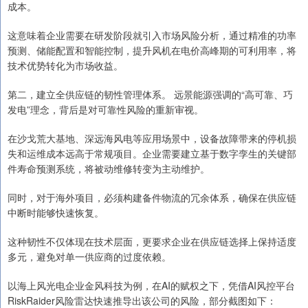
成本。
这意味着企业需要在研发阶段就引入市场风险分析，通过精准的功率
预测、储能配置和智能控制，提升风机在电价高峰期的可利用率，将
技术优势转化为市场收益。
第二，建立全供应链的韧性管理体系。 远景能源强调的“高可靠、巧
发电”理念，背后是对可靠性风险的重新审视。
在沙戈荒大基地、深远海风电等应用场景中，设备故障带来的停机损
失和运维成本远高于常规项目。企业需要建立基于数字孪生的关键部
件寿命预测系统，将被动维修转变为主动维护。
同时，对于海外项目，必须构建备件物流的冗余体系，确保在供应链
中断时能够快速恢复。
这种韧性不仅体现在技术层面，更要求企业在供应链选择上保持适度
多元，避免对单一供应商的过度依赖。
以海上风光电企业金风科技为例，在AI的赋权之下，凭借AI风控平台
RiskRaider风险雷达快速推导出该公司的风险，部分截图如下：