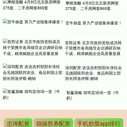
摩根策酪 4月9日北京新房网签
275套、二手房网签869套
宏牛操盘 算力产业链集体爆发！
首胜证券 北京市政协党组成员韩
子荣携市各局领导走访调研百纳
千成，精准赋能企业高质量发展
深圳配资 农业农村部部长张柱会
见德国联邦农业、食品和国土部
部长阿洛伊斯·赖纳
智赢策略 胡筠宜诗词一首《牛
奶》
忠琦配资
稳操胜券配资
手机炒股app排行