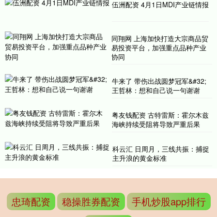
伍洲配资 4月1日MDI产业链情报
同翔网 上海加快打造大宗商品贸
易投资平台，加强重点品种产业
协同
牛来了 带伤出战圆梦冠军&#32;
王哲林：想和自己说一句谢谢
粤友钱配资 古特雷斯：霍尔木兹
海峡持续受阻将导致严重后果
科云汇 日周月，三线共振：捕捉
主升浪的黄金标准
忠琦配资
稳操胜券配资
手机炒股app排行