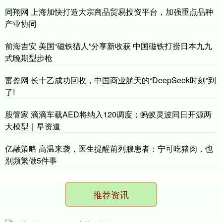
同翔网 上海加快打造大宗商品贸易投资平台，加强重点品种
产业协同
前海吉安 美国“磁铁猎人”分享新收获 中国磁铁打捞日本九九
式晚期型步枪
富盈网 长十乙成功回收，中国商业航天的“DeepSeek时刻”到
了!
股管家 滴滴车载AED将纳入120调度；蚂蚁灵波同日开源两
大模型｜早资道
亿融策略 高温来袭，医生提醒前列腺患者：宁可吃猪肉，也
别频繁做5件事
推荐资讯