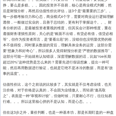
挣，要么是多赔。。。因此投资并不容易，核心是商业模式判断，然
后是财报分析，再然后估值性价比评估，这3个是“最重要的三步”。。
每一步都考验功力和心态，商业模式4个字，需要对商业运行逻辑理解
透彻，一般做过实业的，且善于总结的，更有利于掌握这个。。。财
务分析的话，是最被投资者重视的维度，但其实会计那种维度，重在
遵循财务谨慎性原则，关心的是“账面不出错，有贷必有借，借贷必相
等”，但作为投资者而言，是“要看出彩”的，没错但也没明显优势的根
本不值得投，同时要从数据的背后，理解具体业务的运营，这部分需
要“想象力和好奇心”，所以很多人觉得财报分析是“严密的数据推导”，
这部分可能一开始就有认知错误，深度理解数据的话，比如“roe长期
超过20%”这种优势是怎么来的？需要先进行假设想象，提出一种可
能，然后再用数据进行验证，也就是它绝不是冰冷的数据，而是有“故
事的温度”。。。
估值性价比，这个之前说的比较多了，其实就是不仅考虑业绩，也关
注价格，对于价格是认真的，不会因为业绩傲人，而轻易“逢高取
之”，表面是一种“审视和计较”，但做时候，只要耐心不行，往往知易
行难。。。所以这里核心拼的不是认知，而是心态。。。
但在这3步之外，量价判断，也是一种基本功，那是长期盯盘的一种盘