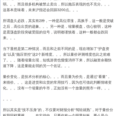
弱。。。而且很多机构被禁止卖出，所以抛压表现的也不充分。。。
这基本意味着，未来沪指还会回踩3200点。。。
所谓盘久必跌，其实有2种，一种是高位滞涨，高换手，这一般是突破
之后，高位出货的迹象。。。另一种是，缩量横盘，信心较弱，这种
是震荡盘阶段突破受阻的信号，说明都谨慎着，这种一般都会跌回
来。。。
当下显然是第二种情况，而且和之前不同的是，现在增加了“护盘资
金”以及“抛压管控”这2个新维度。。。所以量价评测维度也比之前难
了。。。随着缩量出现，短线游资也慢慢消停下来，所以融资余额快
速下降，这是量能走弱的另一个佐证。。。
量价变化，是技术分析的核心。。。而且量为价先，是通过“看量”，
来猜价。。。这是进货和出货的常用技巧，因为也可借此判断情绪变
化。。。没有一个缩量的牛市，正如没有一个放量的熊市一样。。。
。。。
所以其实是“技不压身”的，不仅要对财报分析“驾轻就熟”，对于量价分
析我同样重视。。。在实战中，只要你有一个明显短板，要么是少