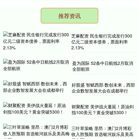
推荐资讯
芝麻配资 民生银行完成发行300
亿元二级资本债券，票面利率
2.13%
盈为国际 52条中日航线2月取消
全部航班
好股盛 智赋西部·数创未来，西部
企业数智发展大会在成都举行
财聚配资 美伊战火蔓延！原油剑
指100美元？黄金突破5300！
三叶草策略 里昂：澳门2月博彩
收入胜预期 首选银河娱乐及美高