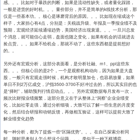
感。。。比如对于暴跌的判断，如果是流动性缺失，或者量化踩踏，
一般是进货的好时机。。。量价部分，并不是简单的k线技术分析，那
仅是一些基本功。。核心是琢磨背后的原因。。。比如现在缩成这个
样子，大家担心有4点，分别是：关税战升级、年报及一季报业绩不及
预期，宏观经济延续通缩趋势，美国经济出现衰退。。。一旦川总发
个消息，就可能信心走弱，盘面也随之变化，如果有机会的话就进去
捡点货。。。如果不给机会，那就不动了，这些东西都是提前想好
的。。
另外还有宏观分析，这部分表面看，是分析社融、m1、ppi这些东
西。。。但核心目的是2个，一个是观察机构动向，因为如果是大盘
股，一般只有宏观走强时候，机构才敢明显加仓，也容易放量，如果
单日不到2万亿成交，沪指3500-3700不好冲过去的，所以其实目的也
是“择时”，辅助预判行情启动点。。。另外宏观数据每月发布一次，
频次比财报业绩频繁，这部分意义在于从整体上“洞察”企业业绩变
化，比如社零走强，通过分析细项，大致可以了解一些生意的月度变
化，然后结合研报和动销反馈，再做相互验证，这样可以提前大致了
解业绩变化趋势
每一种分析，都为了提炼一些“区隔优势”。。。在自己探索分析同
时，随时思考别人怎么想这个问题。。。类似于一种下棋博弈。。。