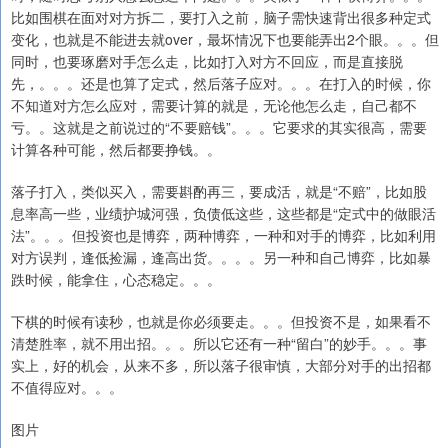
比如围棋在面对对方拆二，要打入之前，脑子需快速背出很多种定式
变化，也就是不能进去就over，最坏情况下也要能弄出2个眼。。。但
同时，也要琢磨对手怎么走，比如打入对方不回应，而是直接脱
先，。。。还是也算了定式，然后落子应对。。。在打入的时候，你
不知道对方怎么应对，需要计算的就是，无论他怎么走，自己都不
亏。。这就是之前说过的“不要赔钱”。。。它要求的其实很高，需要
计算各种可能，然后都要挣钱。。
落子打入，类似买入，需要斟酌再三，要成活，就是“不赔”，比如股
息率高一些，业绩护城河强，负债低这些，这些都是“定式中的做眼活
法”。。。但投资也是博弈，两种博弈，一种和对手的博弈，比如利用
对方误判，逢低捡漏，逢高出货。。。。另一种和自己博弈，比如暴
跌时候，能拿住，心态稳定。。。
下棋的时候有读秒，也就是你必须要走。。。但投资不是，如果看不
清楚胜率，就不用出招。。。所以它还有一种“留白”的妙手。。。事
实上，好的机会，从来不多，所以落子很审慎，大部分对手的出招都
不值得应对。。。
图片