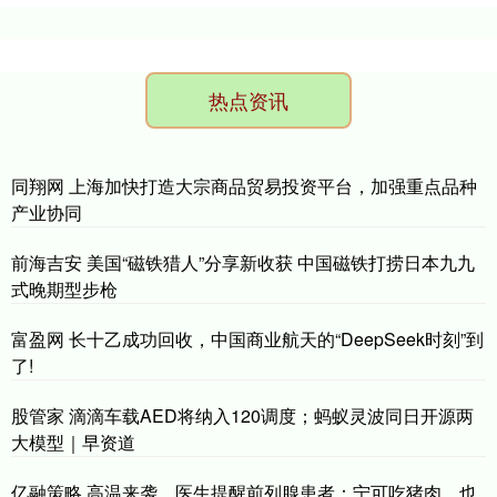
热点资讯
同翔网 上海加快打造大宗商品贸易投资平台，加强重点品种
产业协同
前海吉安 美国“磁铁猎人”分享新收获 中国磁铁打捞日本九九
式晚期型步枪
富盈网 长十乙成功回收，中国商业航天的“DeepSeek时刻”到
了!
股管家 滴滴车载AED将纳入120调度；蚂蚁灵波同日开源两
大模型｜早资道
亿融策略 高温来袭，医生提醒前列腺患者：宁可吃猪肉，也