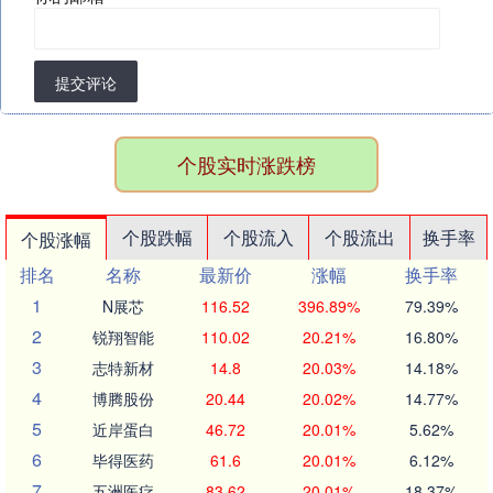
提交评论
个股实时涨跌榜
个股跌幅
个股流入
个股流出
换手率
个股涨幅
排名
名称
最新价
涨幅
换手率
1
N展芯
116.52
396.89%
79.39%
2
锐翔智能
110.02
20.21%
16.80%
3
志特新材
14.8
20.03%
14.18%
4
博腾股份
20.44
20.02%
14.77%
5
近岸蛋白
46.72
20.01%
5.62%
6
毕得医药
61.6
20.01%
6.12%
7
五洲医疗
83.62
20.01%
18.37%