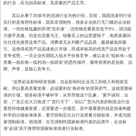
的行业，应当由高标准、高质量的产品主导。
其以从事了20多年的洗涤行业为例介绍，目前，我国洗涤剂行业
实行的是推荐性标准，因其非强制性，很多企业执行无门槛的企业标
准。一些价格低廉的所谓“洗衣液”，活性物含量甚至低于5%，清洁能
力微乎其微。但是在流量为王、销量至上的运营逻辑下，电商直播间
往往优先推荐这类产品。消费者无从判断产品品质，极易被低价吸
引。这使得劣质产品迅速抢占市场，而成本较高的优质产品反而处于
竞争劣势。一旦企业长期陷入低水平价格竞争，难以走出“低标准—低
质量—低价格—低利润—低研发”的恶性循环，最终损害的是创新、品
牌、声誉，是核心竞争力。
“这势必会影响研发创新，也会影响到企业员工的收入和税收贡
献。所以要高质量发展，必须要刹住‘卷价格’的歪风邪气，这就需要标
准的引领。很多标准不够科学，从而导致这个乱象。”黄平谈到，当
前，广东正在大力推进“广货行天下”，但以广货为代表的制造业行业
要想持续健康发展，还需要进一步规范，其中最重要的就是加速构建
科学的分级标准体系，要尽快制定出台行业质量分级标准，并成为国
家强制标准。他强调：在无强制性国家标准约束的品类中，企业标
准“必须”高于推荐性国家标准或者行业标准。